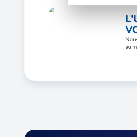
L
V
Nous
au m