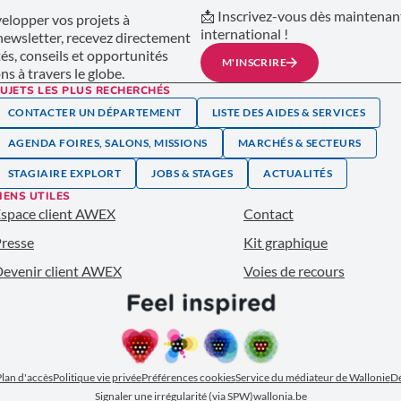
📩 Inscrivez-vous dès maintenant
lopper vos projets à
international !
 newsletter, recevez directement
tés, conseils et opportunités
M'INSCRIRE
s à travers le globe.
UJETS LES PLUS RECHERCHÉS
CONTACTER UN DÉPARTEMENT
LISTE DES AIDES & SERVICES
AGENDA FOIRES, SALONS, MISSIONS
MARCHÉS & SECTEURS
STAGIAIRE EXPLORT
JOBS & STAGES
ACTUALITÉS
IENS UTILES
space client AWEX
Contact
resse
Kit graphique
evenir client AWEX
Voies de recours
lan d'accès
Politique vie privée
Préférences cookies
Service du médiateur de Wallonie
Dé
Signaler une irrégularité (via SPW)
wallonia.be