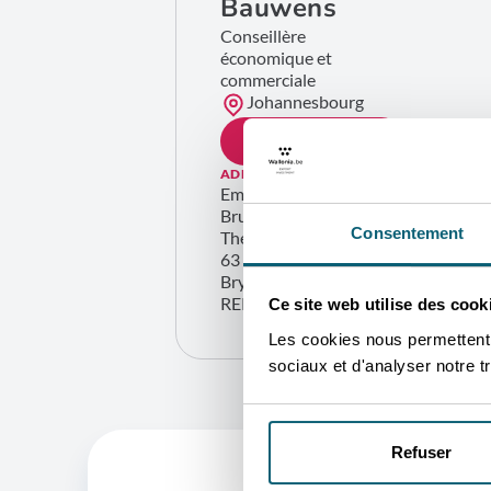
Bauwens
Conseillère
économique et
commerciale
Johannesbourg
CONTACTEZ-MOI
ADRESSE
Embassy of Belgium Wallonia
Brussels – Trade Commission
Consentement
The Station
63 Peter Place
Bryanston 2021 (Johannesbourg)
REPUBLIC OF SOUTH AFRICA
Ce site web utilise des cook
Les cookies nous permettent d
sociaux et d'analyser notre tr
Refuser