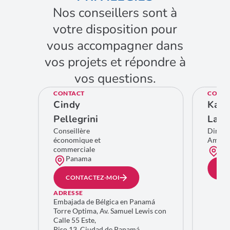
Nos conseillers sont à
votre disposition pour
vous accompagner dans
vos projets et répondre à
vos questions.
CONTACT
CONTA
Cindy
Kare
Pellegrini
Lamb
Conseillère
Direct
économique et
Améri
commerciale
Bru
Panama
CO
CONTACTEZ-MOI
ADRESSE
Embajada de Bélgica en Panamá
Torre Optima, Av. Samuel Lewis con
Calle 55 Este,
Piso 13, Ciudad de Panamá