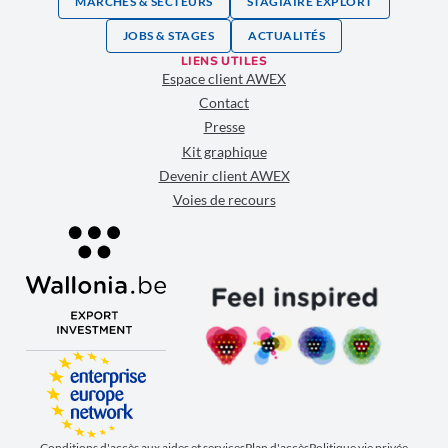
MARCHÉS & SECTEURS
STAGIAIRE EXPLORT
JOBS & STAGES
ACTUALITÉS
LIENS UTILES
Espace client AWEX
Contact
Presse
Kit graphique
Devenir client AWEX
Voies de recours
Conditions d'accès aux aides et services
Plan d'accès
Politique vie privée