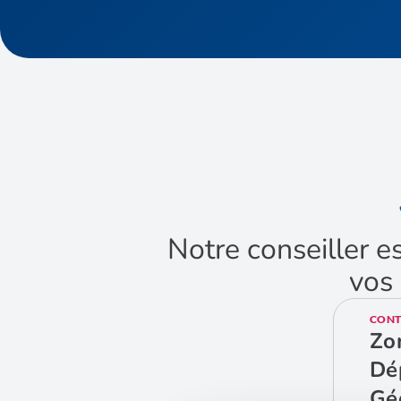
Notre conseiller e
vos 
CONT
Zo
Dé
Gé