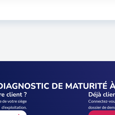
DIAGNOSTIC DE MATURITÉ À
e client ?
Déjà clie
e de votre siège
Connectez-vous
d’exploitation.
dossier de dem