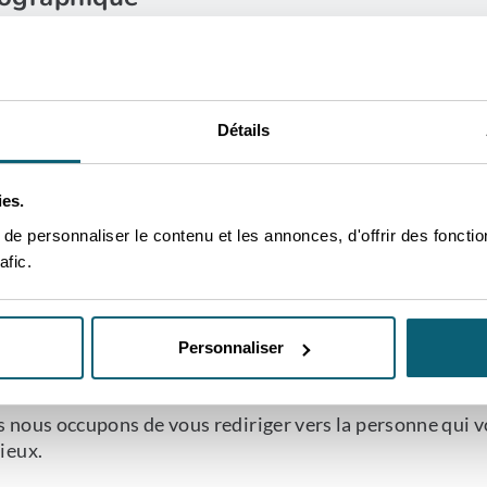
e contact
ruxelles
ONTACTEZ-MOI
Détails
ies.
e personnaliser le contenu et les annonces, d'offrir des fonctio
afic.
'UN DE NOS CONSEILLERS P
Personnaliser
OUS AIDER
 nous occupons de vous rediriger vers la personne qui v
ieux.