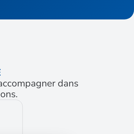
É
us accompagner dans
ions.