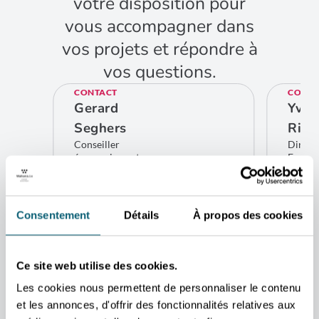
votre disposition pour
vous accompagner dans
vos projets et répondre à
vos questions.
CONTACT
CONTA
Gerard
Yves
Seghers
Rich
Conseiller
Direct
économique et
Europe
commercial
limitro
Istanbul
Belgiq
Bru
CONTACTEZ-MOI
Consentement
Détails
À propos des cookies
CO
ADRESSE
Consulat Général de Belgique-
AWEX
Ce site web utilise des cookies.
Siraselviler caddesi 39
34433 Beyoglu Istanbul
Les cookies nous permettent de personnaliser le contenu
Turquie
et les annonces, d'offrir des fonctionnalités relatives aux