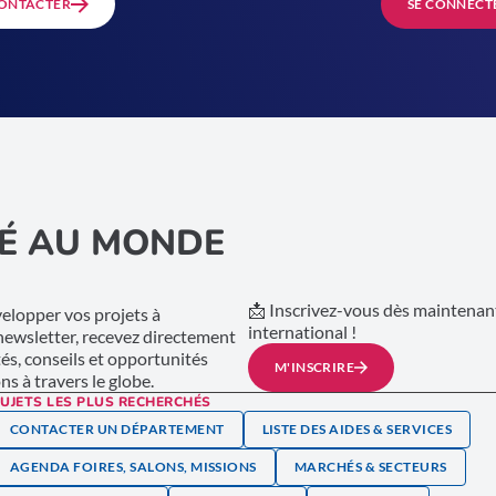
ONTACTER
SE CONNECT
É AU MONDE
📩 Inscrivez-vous dès maintenant
lopper vos projets à
international !
 newsletter, recevez directement
tés, conseils et opportunités
M'INSCRIRE
s à travers le globe.
UJETS LES PLUS RECHERCHÉS
CONTACTER UN DÉPARTEMENT
LISTE DES AIDES & SERVICES
AGENDA FOIRES, SALONS, MISSIONS
MARCHÉS & SECTEURS