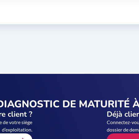
DIAGNOSTIC DE MATURITÉ À
e client ?
Déjà clie
e de votre siège
Connectez-vous
d’exploitation.
dossier de dem