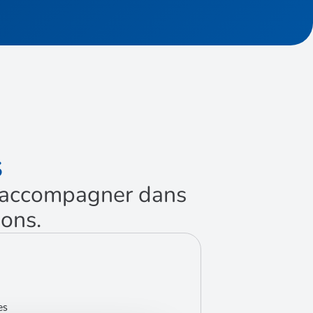
S
us accompagner dans
ions.
es