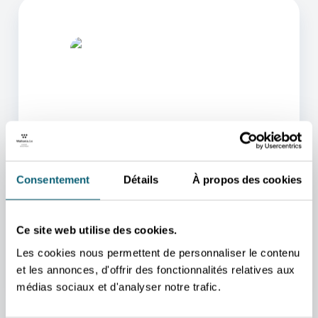
L'UN DE NOS CONSEILLERS
POURRA VOUS AIDER
Consentement
Détails
À propos des cookies
Nous nous occupons de vous rediriger vers la
personne qui vous aidera au mieux.
Ce site web utilise des cookies.
PRENDRE CONTACT
Les cookies nous permettent de personnaliser le contenu
et les annonces, d'offrir des fonctionnalités relatives aux
médias sociaux et d'analyser notre trafic.