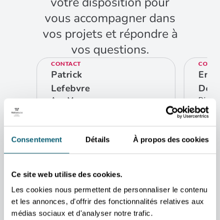
votre disposition pour
vous accompagner dans
vos projets et répondre à
vos questions.
CONTACT
CONTA
Patrick
Eric
Lefebvre
De C
Area Manager
Direct
Abidjan
Afriqu
et Moy
Bru
CONTACTEZ-MOI
Consentement
Détails
À propos des cookies
ADRESSE
CO
Cocody ambassades
Rue du bélier – rue A56 01
BP 1800 Abidjan 01
Ce site web utilise des cookies.
COTE D’IVOIRE
Les cookies nous permettent de personnaliser le contenu
et les annonces, d'offrir des fonctionnalités relatives aux
médias sociaux et d'analyser notre trafic.