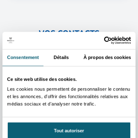
VOS CONTACTS
PRIVILÉGIÉS
Nos conseillers sont à
Consentement
Détails
À propos des cookies
votre disposition pour
vous accompagner dans
Ce site web utilise des cookies.
vos projets et répondre à
Les cookies nous permettent de personnaliser le contenu
vos questions.
et les annonces, d'offrir des fonctionnalités relatives aux
CONTACT
CONTA
médias sociaux et d'analyser notre trafic.
Jérôme
Céli
Bronckart
Curv
Conseiller
Area 
économique et
Bru
Tout autoriser
commercial