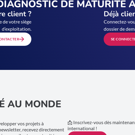
DIAGNOSTIC DE MATURITÉ À
e client ?
Déjà clie
e de votre siège
Connectez-vous
d’exploitation.
dossier de dem
ONTACTER
SE CONNECT
É AU MONDE
📩 Inscrivez-vous dès maintenant
lopper vos projets à
international !
 newsletter, recevez directement