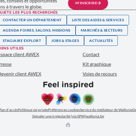
tés, conseils et opportunités
M'INSCRIRE
s à travers le globe.
UJETS LES PLUS RECHERCHÉS
CONTACTER UN DÉPARTEMENT
LISTE DES AIDES & SERVICES
AGENDA FOIRES, SALONS, MISSIONS
MARCHÉS & SECTEURS
STAGIAIRE EXPLORT
JOBS & STAGES
ACTUALITÉS
IENS UTILES
space client AWEX
Contact
resse
Kit graphique
evenir client AWEX
Voies de recours
lan d'accès
Politique vie privée
Préférences cookies
Service du médiateur de Wallonie
Dé
Signaler une irrégularité (via SPW)
wallonia.be
EPIC