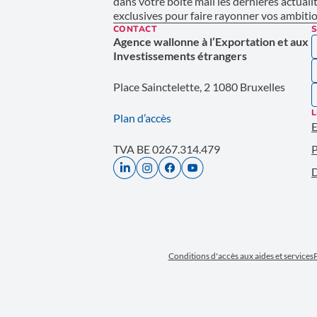
dans votre boîte mail les dernières actuali
exclusives pour faire rayonner vos ambition
CONTACT
S
Agence wallonne à l’Exportation et aux
Investissements étrangers
Place Sainctelette, 2 1080 Bruxelles
L
Plan d’accès
E
TVA BE 0267.314.479
P
D
Conditions d'accès aux aides et services
P