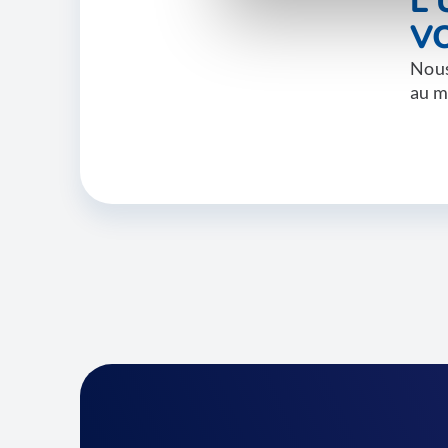
L
V
Nous
au m