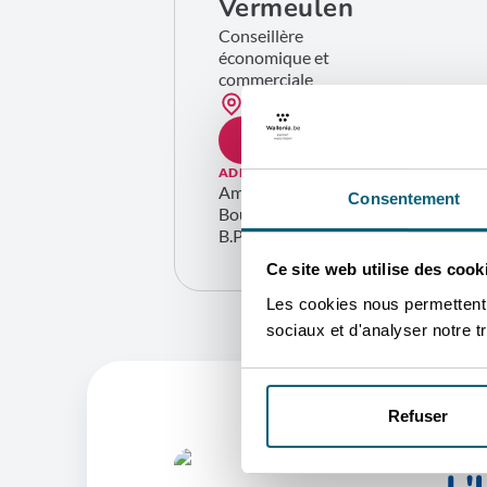
Vermeulen
Conseillère
économique et
commerciale
Kinshasa
CONTACTEZ-MOI
ADRESSE
Ambassade de Belgique
Consentement
Boulevard du 30 Juin, 133
B.P. 899 Kinshasa – RDC
Ce site web utilise des cook
Les cookies nous permettent d
sociaux et d'analyser notre tr
Refuser