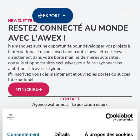
EXPORT
NEWSLETTER
RESTEZ CONNECTÉ AU MONDE
AVEC L'AWEX !
Ne manquez aucune opportunité pour développer vos projets à
l’international. En vous inscrivant à notre newsletter, recevez
directement dans votre boîte mail les dernières actualités,
conseils et opportunités exclusives pour faire rayonner vos
ambitions à travers le globe.
📩 Inscrivez-vous dès maintenant et ouvrez les portes du succès
international !
M'INSCRIRE
CONTACT
Agence wallonne à l’Exportation et aux
Investissements étrangers
Place Sainctelette, 2 1080 Bruxelles
Plan d’accès
Consentement
Détails
À propos des cookies