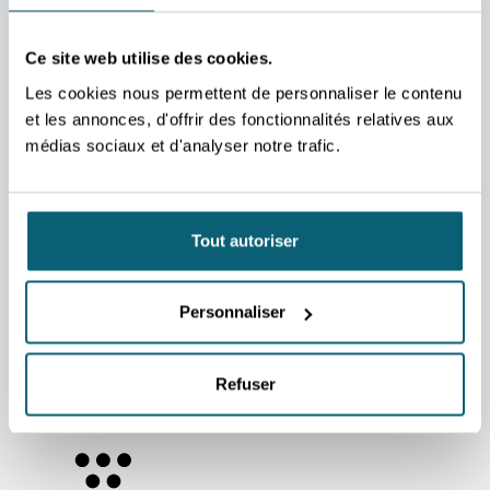
TVA BE 0267.314.479
Ce site web utilise des cookies.
SUJETS LES PLUS RECHERCHÉS
Les cookies nous permettent de personnaliser le contenu
CONTACTER UN DÉPARTEMENT
et les annonces, d'offrir des fonctionnalités relatives aux
LISTE DES AIDES & SERVICES
médias sociaux et d'analyser notre trafic.
AGENDA FOIRES, SALONS, MISSIONS
MARCHÉS & SECTEURS
STAGIAIRE EXPLORT
Tout autoriser
JOBS & STAGES
ACTUALITÉS
LIENS UTILES
Espace client AWEX
Personnaliser
Contact
Presse
Kit graphique
Refuser
Devenir client AWEX
Voies de recours