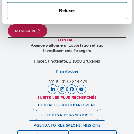
conseils et opportunités exclusives pour faire rayonner vos
Refuser
ambitions à travers le globe.
📩 Inscrivez-vous dès maintenant et ouvrez les portes du succès
international !
M'INSCRIRE
CONTACT
Agence wallonne à l’Exportation et aux
Investissements étrangers
Place Sainctelette, 2 1080 Bruxelles
Plan d’accès
TVA BE 0267.314.479
SUJETS LES PLUS RECHERCHÉS
CONTACTER UN DÉPARTEMENT
LISTE DES AIDES & SERVICES
AGENDA FOIRES, SALONS, MISSIONS