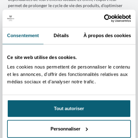
permet de prolonger le cycle de vie des produits, d’optimiser
l’outil de production et de réaliser des économies d’échelle.
Il n’est donc pas étonnant que l’export tente de nombreuses
entreprises. Parcourez ce guide à l’exportation qui vous
Consentement
Détails
À propos des cookies
permettra de découvrir les différentes phases d’un
développement international. Il vous apportera aussi des
conseils utiles et vous suggérera quelques bonnes pratiques
méthodologiques pour éviter les risques et vous guider sur le
Ce site web utilise des cookies.
chemin du succès.
Les cookies nous permettent de personnaliser le contenu
et les annonces, d'offrir des fonctionnalités relatives aux
médias sociaux et d'analyser notre trafic.
NEWSLETTER
RESTEZ CONNECTÉ AU MONDE
Tout autoriser
AVEC L'AWEX !
Ne manquez aucune opportunité pour développer vos projets à
Personnaliser
l’international. En vous inscrivant à notre newsletter, recevez
directement dans votre boîte mail les dernières actualités,