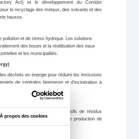
actory Act) et le développement du Corridor
our le recyclage des métaux, des solvants et des
orte hausse.
e pollution et de stress hydrique. Les solutions
 traitement des boues et la réutilisation des eaux
strielles et les municipalités.
ergy)
des déchets en énergie pour réduire les émissions
rojets de centrales biomasse et d’incinération à
eloppement.
aïlande génère des volumes massifs de résidus
À propos des cookies
gies de compostage industriel et de production de
tion majeur.
lastiques