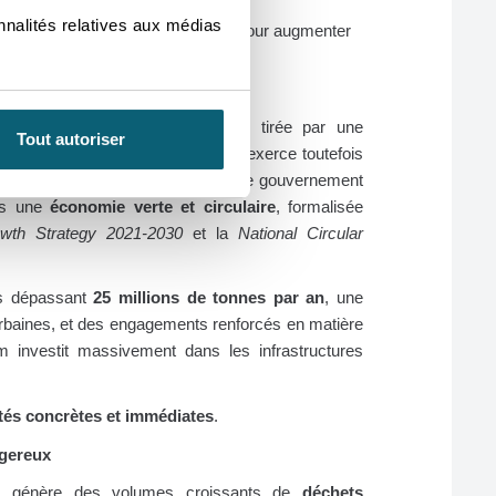
nnalités relatives aux médias
éploie une « Roadmap » 2018–2030 pour augmenter
ycling.
 et le Vietnam ?
nsformation économique rapide, tirée par une
Tout autoriser
ation accélérée. Cette croissance exerce toutefois
nement. Conscient de ces enjeux, le gouvernement
ers une
économie verte et circulaire
, formalisée
wth Strategy 2021‑2030
et la
National Circular
es dépassant
25 millions de tonnes par an
, une
 urbaines, et des engagements renforcés en matière
m investit massivement dans les infrastructures
tés concrètes et immédiates
.
ngereux
les génère des volumes croissants de
déchets