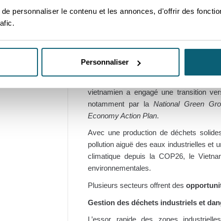
e personnaliser le contenu et les annonces, d'offrir des fonctio
Face à la pollution plastique, le pays d
afic.
les taux de recyclage et promouvoir l’upc
Pourquoi les greentechs
De même, le Vietnam connaît une tra
Personnaliser
industrialisation soutenue et une urbanis
une pression considérable sur l’environ
vietnamien a engagé une transition v
notamment par la
National Green Gro
Economy Action Plan
.
Avec une production de déchets solid
pollution aiguë des eaux industrielles et
climatique depuis la COP26, le Vietna
environnementales.
Plusieurs secteurs offrent des
opportuni
Gestion des déchets industriels et da
L’essor rapide des zones industriel