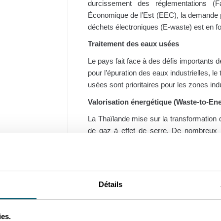
durcissement des réglementations (F
Économique de l’Est (EEC), la demande p
déchets électroniques (E-waste) est en f
Traitement des eaux usées
Le pays fait face à des défis importants d
pour l’épuration des eaux industrielles, le
usées sont prioritaires pour les zones indu
Valorisation énergétique (Waste-to-En
La Thaïlande mise sur la transformation 
de gaz à effet de serre. De nombreux p
haute performance sont en cours de dév
Déchets agricoles et organiques
En tant que puissance agricole, la Th
Détails
(canne à sucre, riz, etc.). Les technolo
biogaz représentent un potentiel d’exporta
ies.
Économie circulaire et recyclage des p