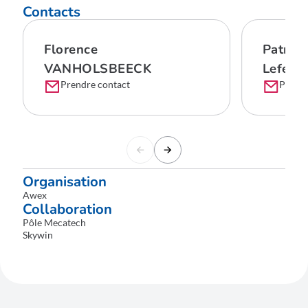
Contacts
Florence
Patrick
VANHOLSBEECK
Lefebv
Prendre contact
Prendr
Organisation
Awex
Collaboration
Pôle Mecatech
Skywin