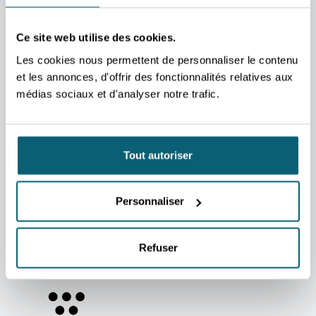
TVA BE 0267.314.479
Ce site web utilise des cookies.
SUJETS LES PLUS RECHERCHÉS
Les cookies nous permettent de personnaliser le contenu
CONTACTER UN DÉPARTEMENT
et les annonces, d'offrir des fonctionnalités relatives aux
LISTE DES AIDES & SERVICES
médias sociaux et d'analyser notre trafic.
AGENDA FOIRES, SALONS, MISSIONS
MARCHÉS & SECTEURS
STAGIAIRE EXPLORT
Tout autoriser
JOBS & STAGES
ACTUALITÉS
LIENS UTILES
Espace client AWEX
Personnaliser
Contact
Presse
Kit graphique
Refuser
Devenir client AWEX
Voies de recours