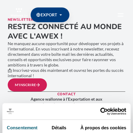
EXPORT
NEWSLETTER
RESTEZ CONNECTÉ AU MONDE
AVEC L'AWEX !
Ne manquez aucune opportunité pour développer vos projets à
l’international. En vous inscrivant à notre newsletter, recevez
directement dans votre boîte mail les dernières actualités,
conseils et opportunités exclusives pour faire rayonner vos
ambitions à travers le globe.
📩 Inscrivez-vous dès maintenant et ouvrez les portes du succès
international !
M'INSCRIRE
CONTACT
Agence wallonne à l’Exportation et aux
Investissements étrangers
Place Sainctelette, 2 1080 Bruxelles
Plan d’accès
Consentement
Détails
À propos des cookies