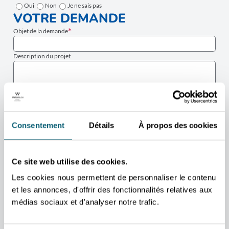
Oui
Non
Je ne sais pas
VOTRE DEMANDE
Objet de la demande
Description du projet
Consentement
Détails
À propos des cookies
Ce site web utilise des cookies.
Les cookies nous permettent de personnaliser le contenu
et les annonces, d'offrir des fonctionnalités relatives aux
J’accepte que les données fournies via ce formulaire soient utilisées par
médias sociaux et d'analyser notre trafic.
l’Agence wallonne à l’Exportation et aux Investissements étrangers
(AWEX) afin de traiter ma demande. En savoir plus.
ENVOYER
RETOUR