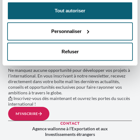
Tout autoriser
Personnaliser
NEWSLETTER
RESTEZ CONNECTÉ AU MONDE
Refuser
AVEC L'AWEX !
Ne manquez aucune opportunité pour développer vos projets à
l’international. En vous inscrivant à notre newsletter, recevez
directement dans votre boîte mail les dernières actualités,
conseils et opportunités exclusives pour faire rayonner vos
ambitions à travers le globe.
📩 Inscrivez-vous dès maintenant et ouvrez les portes du succès
international !
M'INSCRIRE
CONTACT
Agence wallonne à l’Exportation et aux
Investissements étrangers