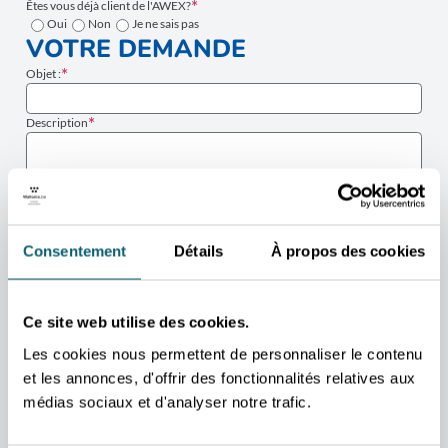
Êtes vous déjà client de l'AWEX?
Oui
Non
Je ne sais pas
VOTRE DEMANDE
Objet :
Description
Consentement
Détails
À propos des cookies
Ce site web utilise des cookies.
Les cookies nous permettent de personnaliser le contenu
et les annonces, d'offrir des fonctionnalités relatives aux
J’accepte que les données fournies via ce formulaire soient utilisées par
médias sociaux et d'analyser notre trafic.
l’Agence wallonne à l’Exportation et aux Investissements étrangers
(AWEX) afin de traiter ma demande. En savoir plus.