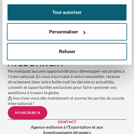
ENVOYER
RETOUR
Tout autoriser
Personnaliser
NEWSLETTER
Refuser
RESTEZ CONNECTÉ AU MONDE
AVEC L'AWEX !
Ne manquez aucune opportunité pour développer vos projets à
l’international. En vous inscrivant à notre newsletter, recevez
directement dans votre boîte mail les dernières actualités,
conseils et opportunités exclusives pour faire rayonner vos
ambitions à travers le globe.
📩 Inscrivez-vous dès maintenant et ouvrez les portes du succès
international !
M'INSCRIRE
CONTACT
Agence wallonne à l’Exportation et aux
Investissements étrangers