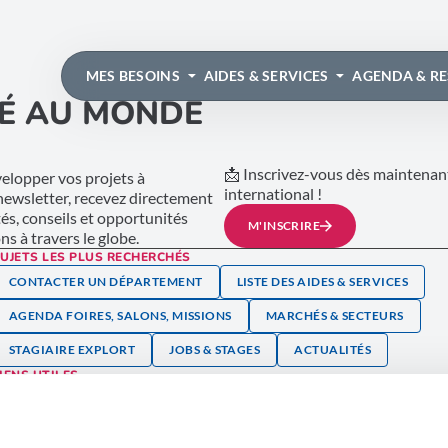
MES BESOINS
AIDES & SERVICES
AGENDA & R
É AU MONDE
📩 Inscrivez-vous dès maintenant
lopper vos projets à
international !
 newsletter, recevez directement
tés, conseils et opportunités
M'INSCRIRE
s à travers le globe.
UJETS LES PLUS RECHERCHÉS
CONTACTER UN DÉPARTEMENT
LISTE DES AIDES & SERVICES
AGENDA FOIRES, SALONS, MISSIONS
MARCHÉS & SECTEURS
STAGIAIRE EXPLORT
JOBS & STAGES
ACTUALITÉS
IENS UTILES
space client AWEX
Contact
resse
Kit graphique