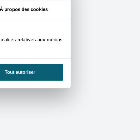
À propos des cookies
nnalités relatives aux médias
claration d'accessibilité
Voies de recours
Tout autoriser