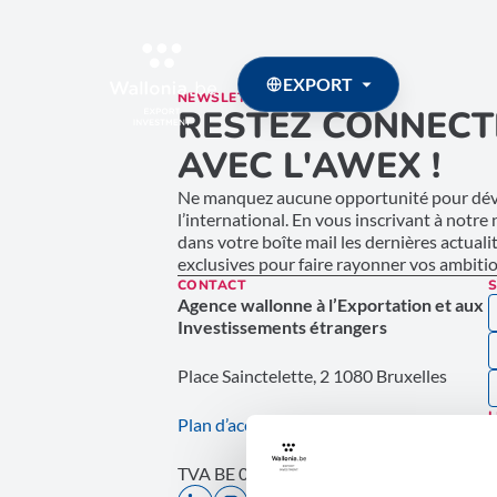
EXPORT
NEWSLETTER
RESTEZ CONNECT
AVEC L'AWEX !
Ne manquez aucune opportunité pour déve
l’international. En vous inscrivant à notre
dans votre boîte mail les dernières actuali
exclusives pour faire rayonner vos ambition
CONTACT
S
Agence wallonne à l’Exportation et aux
Investissements étrangers
Place Sainctelette, 2 1080 Bruxelles
L
Plan d’accès
E
TVA BE 0267.314.479
P