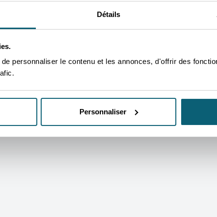
evenir client AWEX
Voies de recours
Détails
ies.
e personnaliser le contenu et les annonces, d'offrir des fonctio
lan d'accès
Politique vie privée
Préférences cookies
Service du médiateur de Wallonie
Dé
afic.
Signaler une irrégularité (via SPW)
wallonia.be
EPIC
Personnaliser