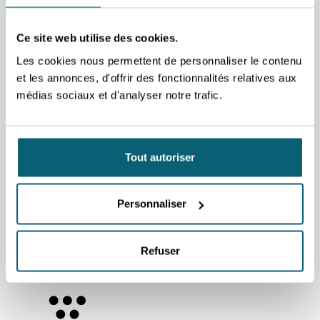
TVA BE 0267.314.479
Ce site web utilise des cookies.
SUJETS LES PLUS RECHERCHÉS
Les cookies nous permettent de personnaliser le contenu
CONTACTER UN DÉPARTEMENT
et les annonces, d'offrir des fonctionnalités relatives aux
LISTE DES AIDES & SERVICES
médias sociaux et d'analyser notre trafic.
AGENDA FOIRES, SALONS, MISSIONS
MARCHÉS & SECTEURS
STAGIAIRE EXPLORT
Tout autoriser
JOBS & STAGES
ACTUALITÉS
LIENS UTILES
Espace client AWEX
Personnaliser
Contact
Presse
Kit graphique
Refuser
Devenir client AWEX
Voies de recours