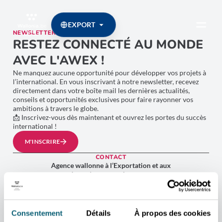
EXPORT
NEWSLETTER
RESTEZ CONNECTÉ AU MONDE
AVEC L'AWEX !
Ne manquez aucune opportunité pour développer vos projets à
l’international. En vous inscrivant à notre newsletter, recevez
directement dans votre boîte mail les dernières actualités,
conseils et opportunités exclusives pour faire rayonner vos
ambitions à travers le globe.
📩 Inscrivez-vous dès maintenant et ouvrez les portes du succès
international !
M'INSCRIRE
CONTACT
Agence wallonne à l’Exportation et aux
Investissements étrangers
Place Sainctelette, 2 1080 Bruxelles
Plan d’accès
Consentement
Détails
À propos des cookies