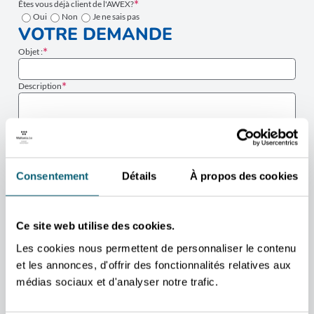
Êtes vous déjà client de l'AWEX?
Oui
Non
Je ne sais pas
VOTRE DEMANDE
Objet :
Description
Consentement
Détails
À propos des cookies
Ce site web utilise des cookies.
Les cookies nous permettent de personnaliser le contenu
et les annonces, d'offrir des fonctionnalités relatives aux
J’accepte que les données fournies via ce formulaire soient utilisées par
médias sociaux et d'analyser notre trafic.
l’Agence wallonne à l’Exportation et aux Investissements étrangers
(AWEX) afin de traiter ma demande. En savoir plus.