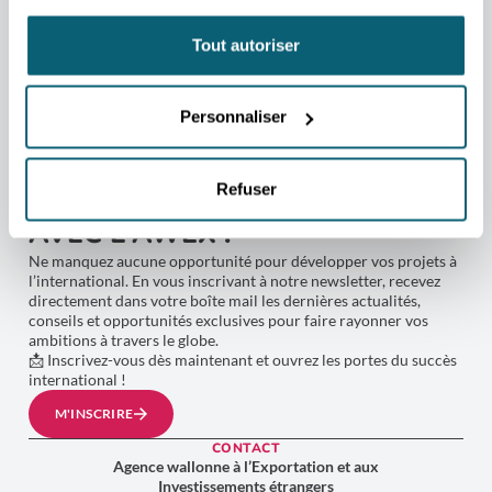
ENVOYER
RETOUR
Tout autoriser
Personnaliser
NEWSLETTER
Refuser
RESTEZ CONNECTÉ AU MONDE
AVEC L'AWEX !
Ne manquez aucune opportunité pour développer vos projets à
l’international. En vous inscrivant à notre newsletter, recevez
directement dans votre boîte mail les dernières actualités,
conseils et opportunités exclusives pour faire rayonner vos
ambitions à travers le globe.
📩 Inscrivez-vous dès maintenant et ouvrez les portes du succès
international !
M'INSCRIRE
CONTACT
Agence wallonne à l’Exportation et aux
Investissements étrangers