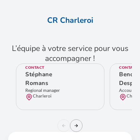
CR Charleroi
L’équipe à votre service pour vous
accompagner !
CONTACT
CONTACT
Stéphane
Benoit
Romans
Despie
Regional manager
Account M
Charleroi
Charle