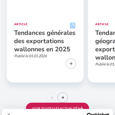
ARTICLE
ARTICLE
Tenda
Tendances générales
géogr
des exportations
export
wallonnes en 2025
wallo
Publié le 01.01.2026
Publié le 01
VOIR TOUTES LES ACTUALITÉS