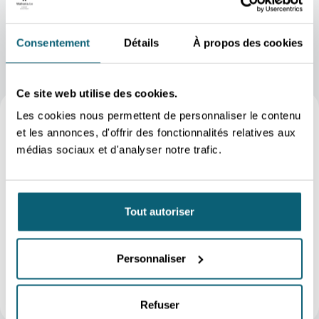
Consentement
Détails
À propos des cookies
Ce site web utilise des cookies.
Les cookies nous permettent de personnaliser le contenu
et les annonces, d'offrir des fonctionnalités relatives aux
À TÉLÉCHARGER
médias sociaux et d'analyser notre trafic.
Graphiques exportations
wallonnes
Graphiques exportations wallonnes année
complète 2025
Tout autoriser
Tableaux exportations wallonnes
Tableaux exportations wallonnes année complète
2025
Ventilation sectorielle par pays
Personnaliser
Ventilation sectorielle par pays (6 mois 2025)
Refuser