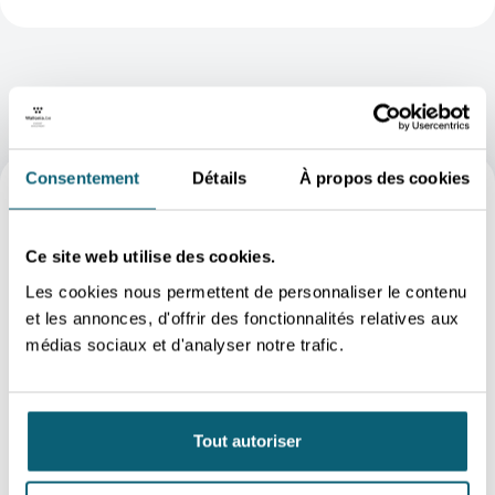
Consentement
Détails
À propos des cookies
FAQ
Ce site web utilise des cookies.
Est-ce que mon entreprise peut bénéficier
Les cookies nous permettent de personnaliser le contenu
des secrétariats d’intendance à l’exportation
et les annonces, d'offrir des fonctionnalités relatives aux
(SIE) ?
médias sociaux et d'analyser notre trafic.
PME wallonne, fabricante ou
Puis-je choisir librement mon traducteur ?
prestataire de services
projet à
l’international.
Tout autoriser
Quelle est la première démarche à effectuer ?
réalisées via le secrétariat
trading
d’intendance à l’exportation