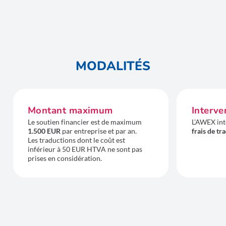
MODALITÉS
Montant maximum
Interve
Le soutien financier est de maximum
L’AWEX int
1.500 EUR
par entreprise et par an.
frais de t
Les traductions dont le coût est
inférieur à 50 EUR HTVA ne sont pas
prises en considération.