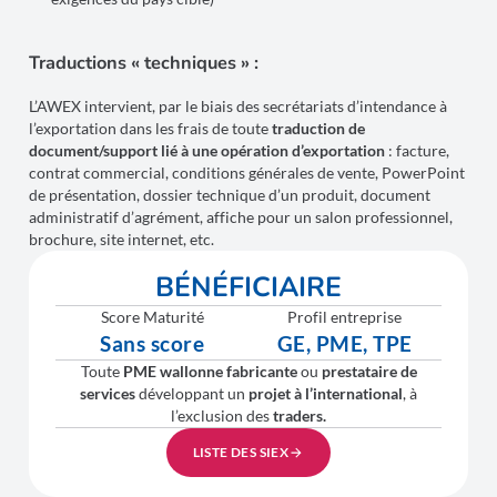
Traductions « techniques » :
L’AWEX intervient, par le biais des secrétariats d’intendance à
l’exportation dans les frais de toute
traduction de
document/support lié à une opération d’exportation
: facture,
contrat commercial, conditions générales de vente, PowerPoint
de présentation, dossier technique d’un produit, document
administratif d’agrément, affiche pour un salon professionnel,
brochure, site internet, etc.
BÉNÉFICIAIRE
Score Maturité
Profil entreprise
Sans score
GE, PME, TPE
Toute
PME wallonne
fabricante
ou
prestataire
de
services
développant un
projet à l’international
, à
l’exclusion des
traders.
LISTE DES SIEX