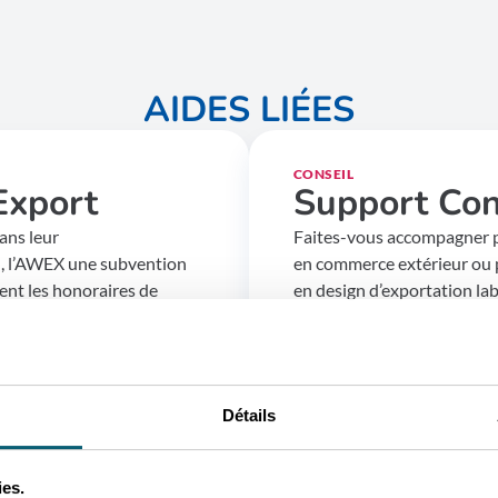
AIDES LIÉES
CONSEIL
Export
Support Con
ans leur
Faites-vous accompagner pa
n, l’AWEX une subvention
en commerce extérieur ou p
ent les honoraires de
en design d’exportation la
 formateurs linguistiques
pour développer vos parts
l’étranger.
PE
≥ 50%
PME
Détails
ies.