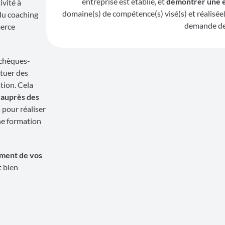
entreprise est établie, et
démontrer une 
ivité à
domaine(s) de compétence(s) visé(s) et réalisée
 du coaching
demande de 
merce
s chèques-
ctuer des
tion. Cela
l auprès des
 pour réaliser
ne formation
ement de vos
t bien