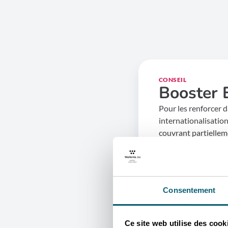
CONSEIL
Booster 
Pour les renforcer d
internationalisatio
couvrant partiellem
coaches, experts et
labellisés.
≥ 30%
PME, T
Consentement
Ce site web utilise des cook