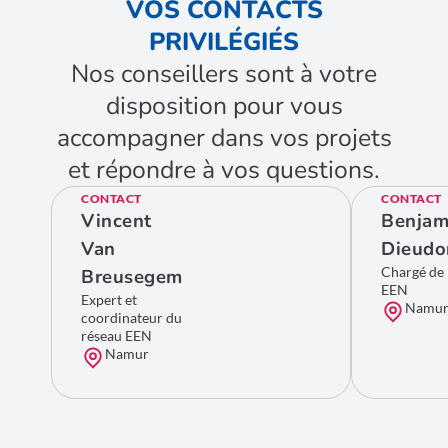
VOS CONTACTS
une information sur les financements européens,
l’organisation de B2B, de missions technologiques, de
PRIVILÉGIÉS
séminaires et de webinaires.
Nos conseillers sont à votre
disposition pour vous
accompagner dans vos projets
et répondre à vos questions.
CONTACT
CONTACT
Vincent
Benjam
Van
Dieudo
Chargé de
Breusegem
EEN
Expert et
Namu
coordinateur du
réseau EEN
Namur