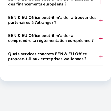
des financements européens ?
EEN & EU Office peut-il m’aider à trouver des
partenaires à l’étranger ?
EEN & EU Office peut-il m’aider à
comprendre la réglementation européenne ?
Quels services concrets EEN & EU Office
propose-t-il aux entreprises wallonnes ?
des partenariats commerciaux,
des collaborations technologiques,
le marquage CE,
des projets d’innovation ou de R&D.
les normes et directives européennes,
un accompagnement individuel et personnalisé,
les règles REACH,
la recherche de partenaires commerciaux, technologiques
l’étiquetage, le recyclage et la sécurité des produits.
ou R&D à l’international,
l’accès à une base de données européenne d’opportunités
d’affaires,
des conseils sur la législation européenne (marquage CE,
REACH, normes, étiquetage…),