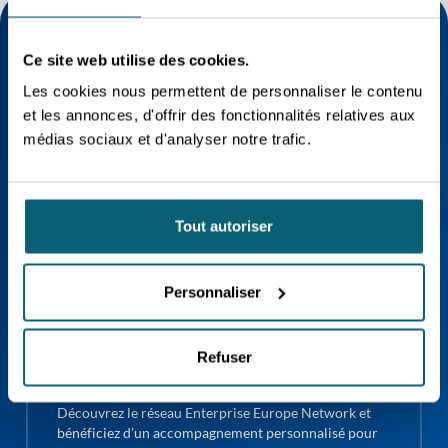
Passez à l’action
Ce site web utilise des cookies.
Les cookies nous permettent de personnaliser le contenu
LES BRÈVES DE L'EUROPE
et les annonces, d'offrir des fonctionnalités relatives aux
NEWSLETTER
médias sociaux et d'analyser notre trafic.
Recevez chaque mois une synthèse claire et
opérationnelle des politiques européennes en matière
de commerce international : orientations, décisions,
réglementations, appels à projets et événements
Tout autoriser
européens.
S'INSCRIRE À LA NEWSLETTER
Personnaliser
Refuser
RENDEZ-VOUS SUR LE SITE DE EEN
CONTACT
Découvrez le réseau Enterprise Europe Network et
bénéficiez d’un accompagnement personnalisé pour