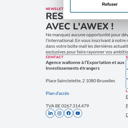
Refuser
NEWSLETTER
RESTEZ CONNECT
AVEC L'AWEX !
Ne manquez aucune opportunité pour déve
l’international. En vous inscrivant à notre
dans votre boîte mail les dernières actuali
exclusives pour faire rayonner vos ambition
CONTACT
S
Agence wallonne à l’Exportation et aux
Investissements étrangers
Place Sainctelette, 2 1080 Bruxelles
L
Plan d’accès
E
TVA BE 0267.314.479
P
D