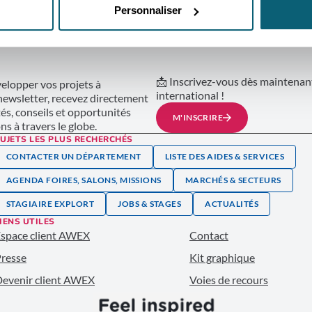
Personnaliser
É AU MONDE
📩 Inscrivez-vous dès maintenant
lopper vos projets à
international !
 newsletter, recevez directement
tés, conseils et opportunités
M'INSCRIRE
s à travers le globe.
UJETS LES PLUS RECHERCHÉS
CONTACTER UN DÉPARTEMENT
LISTE DES AIDES & SERVICES
AGENDA FOIRES, SALONS, MISSIONS
MARCHÉS & SECTEURS
STAGIAIRE EXPLORT
JOBS & STAGES
ACTUALITÉS
IENS UTILES
space client AWEX
Contact
resse
Kit graphique
evenir client AWEX
Voies de recours